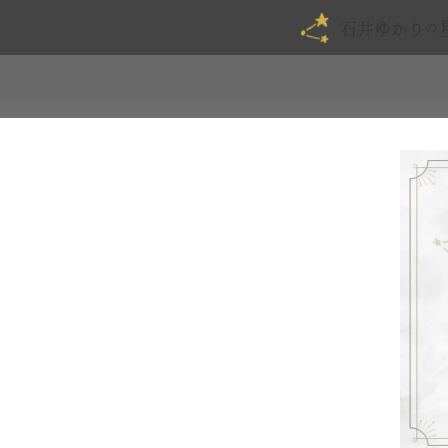
石井ゆかり
の