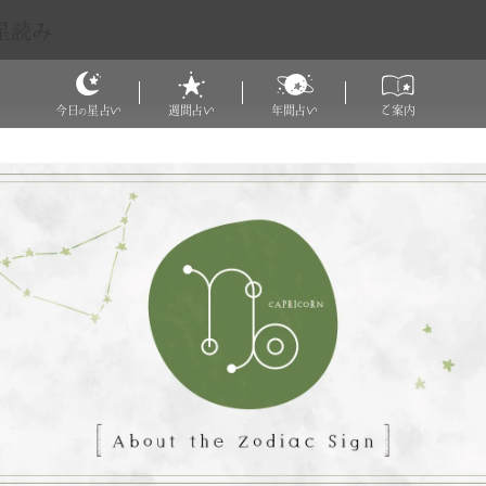
星読み
今日
星占い
週間占い
年間占い
ご案内
の