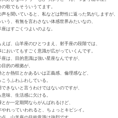
分の歌でもそういうてます。
の声を聞いていると、私などは野性に返った気がしますが、
ういう、有無を言わさない体感世界みたいなの、
羊座はすごくつよいのよな。
もえば、山羊座のひとつまえ、射手座の段階では、
事においてもすごく意識が広がっていくんです。
手座は、目的意識は強い星座なんですが、
の目的の根拠が、
動とか熱狂とかあるいは正義感、倫理感など、
っこうふわふわしている。
用できないと言うわけではないのですが、
る意味、生活感に欠ける。
瞬とか一定期間ならがんばれるけど、
0年やれっていわれると、ちょっとキビシイ。
の点、山羊座の目的意識は強烈です。