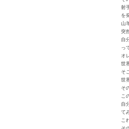
射
を
山
突
自
っ
オ
世
そ
世
そ
こ
自
て
こ
そ