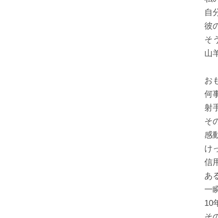
自
彼
そ
山
お
何
射
そ
感
け
信
あ
一
1
そ