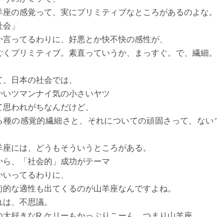
羊座の感覚って、実にプリミティブなところがあるのよな。
社会」
か言ってるわりに、好悪とか快不快の感性が、
ごくプリミティブ。素直っていうか、まっすぐ。で、繊細。
て、日本の社会では、
かいツマンナイ気の小さいヤツ
て思われがちなんだけど、
る種の感覚的繊細さと、それについての頑固さって、ない
。
羊座には、どうもそういうところがある。
から、「社会的」成功がテーマ
かいってるわりに、
術的な適性も出てくるのが山羊座なんですよね。
れは、不思議。
の大好きなR.ケリーもかっぷりこーん、つまり山羊座。