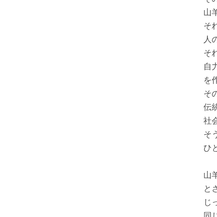
山
そ
人
そ
自
を
そ
伝
社
そ
ひ
山
と
じ
同