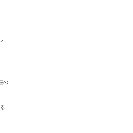
ン」
座の
る
。