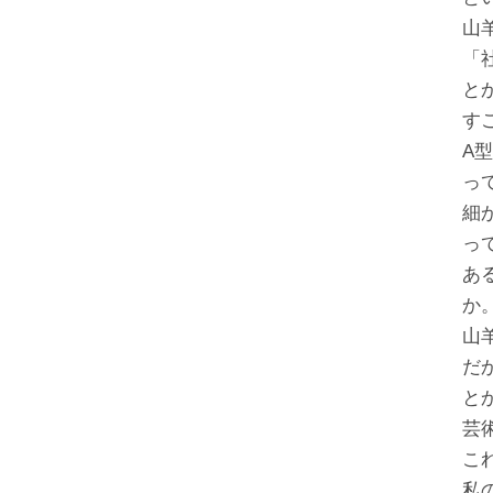
山
「
と
す
A型
っ
細
っ
あ
か
山
だ
と
芸
こ
私