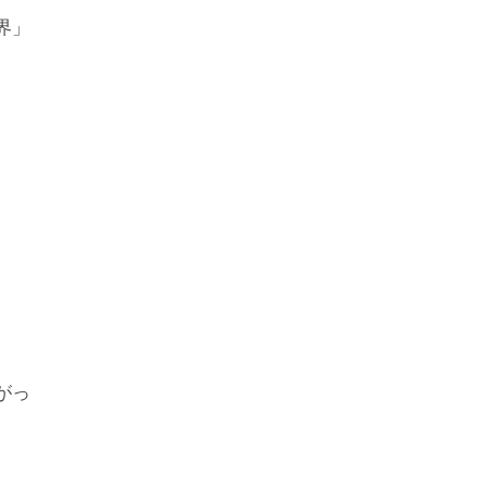
界」
がっ