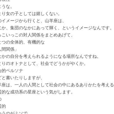
ような。
まり女の子としては嬉しくない。
のイメージから行くと、山羊座は、
にか、集団のなかにあって輝く、というイメージなんです。
っこいっこの対人関係をまとめあげて、
とつの全体的、有機的な
人間関係」
なかの自分を考えられるようになる場所なんですね。
とりのオトナとして、社会でどうかがやくか。
会的ペルソナ
どと書いたりしますが、
羊座は、一人の人間として社会の中にあるありかたを考える
質的な成功系の星座という気がします。
の
質的
いうのがミソで、