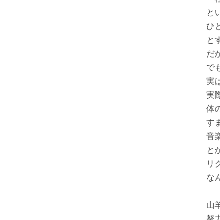
と
ひ
と
だ
で
実
実
体
す
音
と
リ
な
山
努