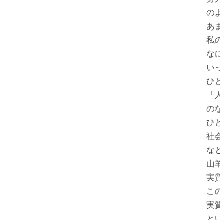
の
あ
私
な
い
ひ
「
の
ひ
社
な
山
実
こ
実
と