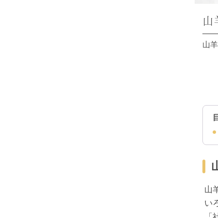
山
山羊
山
い
「