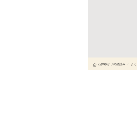
石井ゆかりの星読み
/
よく