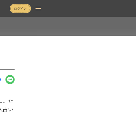
ん。た
人占い