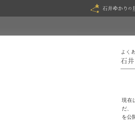
石井ゆかり
の
よく
石井
現在
だ、
を公