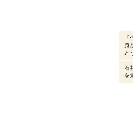
「
身
ど
石
を