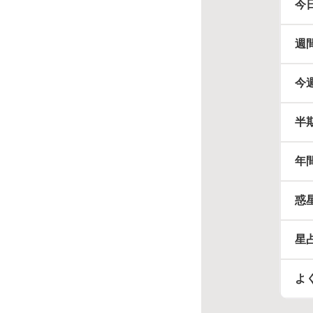
今
週
今
半
年
惑
星
よ