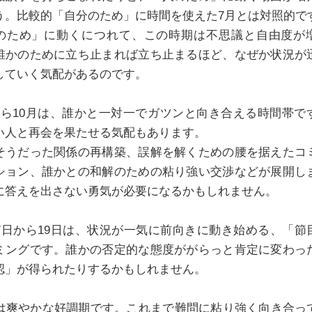
う。比較的「自分のため」に時間を使えた7月とは対照的で
のため」に動くにつれて、この時期は不思議と自由度が
誰かのために立ち止まれば立ち止まるほど、なぜか状況が
していく気配があるのです。
から10月は、誰かと一対一でガツンと向き合える時間帯で
い人と再会を果たせる気配もあります。
そうだった関係の再構築、誤解を解くための腰を据えたコ
ション、誰かとの和解のための粘り強い交渉などが展開し
に答えを出さない勇気が必要になるかもしれません。
月7日から19日は、状況が一気に前向きに動き始める、「節
ミングです。誰かの否定的な態度ががらっと肯定に変わっ
認」が得られたりするかもしれません。
月は爽やかな好調期です。これまで難問に粘り強く向き合っ