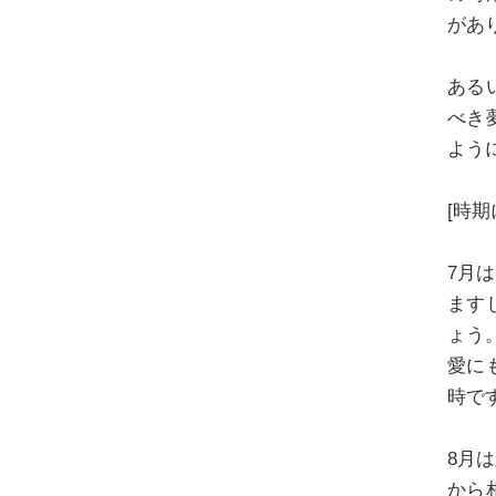
があ
ある
べき
よう
[時期
7月
ます
ょう
愛に
時で
8月
から