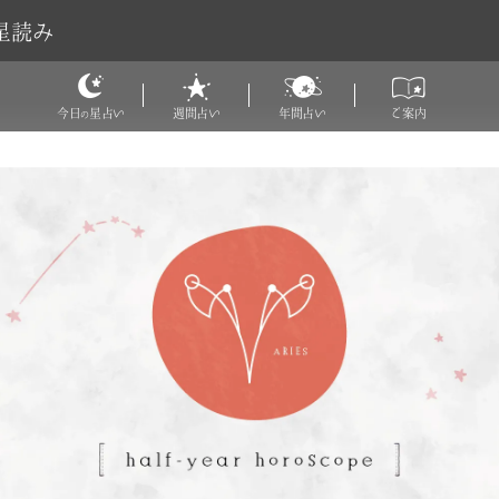
星読み
今日
星占い
週間占い
年間占い
ご案内
の