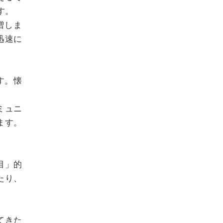
す。
増しま
迅速に
す。懐
ミュニ
ます。
目」的
たり、
てきた