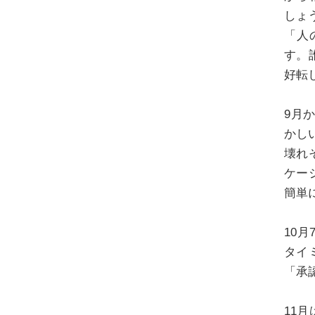
しょ
「人
す。
好転
9月
かし
壊れ
ケー
簡単
10
タイ
「承
11