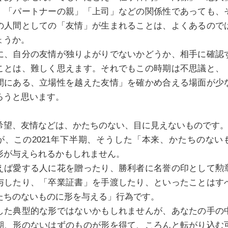
」「パートナーの親」「上司」などの関係性であっても、
の人間としての「友情」が生まれることは、よくあるので
ょうか。
に、自分の友情が独りよがりでないかどうか、相手に確認
ことは、難しく思えます。それでもこの時期は不思議と、
間にある、立場性を越えた友情」を確かめ合える場面が少
ろうと思います。
希望、友情などは、かたちのない、目に見えないものです
が、この2021年下半期、そうした「本来、かたちのない
形が与えられるかもしれません。
えば愛する人に花を贈ったり、勝利者に名誉の印として勲
与したり、「卒業証書」を手渡したり、といったことはす
たちのないものに形を与える」行為です。
した典型的な形ではないかもしれませんが、あなたの手の
期、形のないはずのものが形を得て、ころんと転がり込む