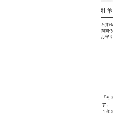
牡羊
石井ゆ
間関係
お守り
「そ
す。
１年