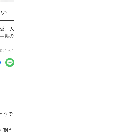
占い
や愛、人
下半期の
021.6.1
そうで
き刺さ