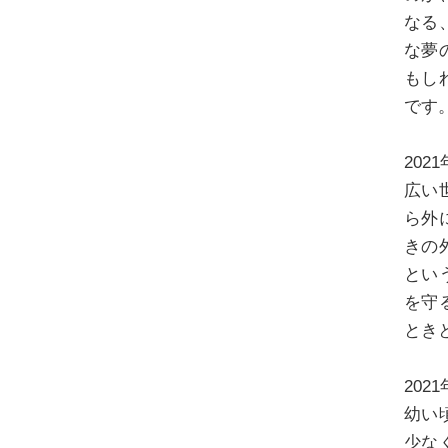
なる
な夢
もし
です
20
広い
ら外
きの
とい
を守
とき
20
幼い
少な