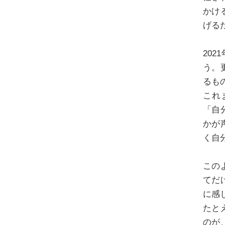
かけ
げる
20
う。
るも
これ
「自
かが
く自
この
てだ
に感
たと
のが