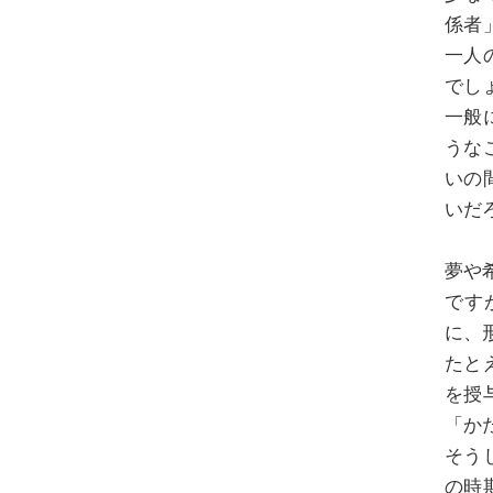
係者
一人
でし
一般
うな
いの
いだ
夢や
です
に、
たと
を授
「か
そう
の時