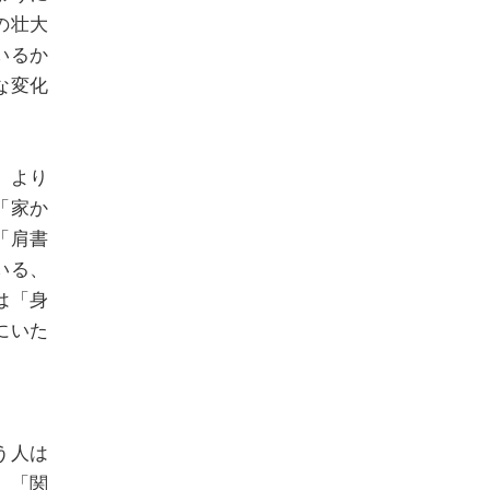
の壮大
いるか
な変化
、より
「家か
「肩書
いる、
は「身
にいた
う人は
」「関