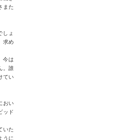
さまた
でしょ
、求め
、今は
ん。誰
けてい
におい
ビッド
ていた
ように