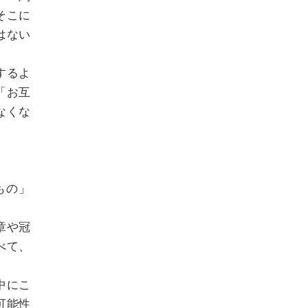
そこに
はない
するよ
「お互
なくな
。
もの」
章や冠
べて、
中にこ
可能性