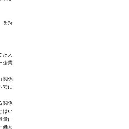
。
」を持
てた人
ー企業
力関係
不安に
る関係
とはい
裁量に
に働き