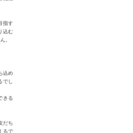
目指す
り込む
せん。
ち込め
るでし
できる
友だち
えるで