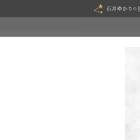
石井ゆかり
の