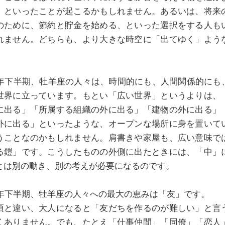
、といったことが起こるかもしれません。あるいは、将来
のために、節約と貯金を始める、といった選択をする人も
れません。どちらも、より大きな時空に「出てゆく」よう
。
21年下半期、牡羊座の人々は、時間的にも、人間関係的にも
世界に立っています。もとい「広い世界」というよりは、
に出る」「所属する組織の外に出る」「建物の外に出る」
外に出る」といったような、オープンな場所に身を置いて
うことなのかもしれません。肩書きや家屋も、広い意味で
る鎧」です。こうしたものの外側に出たときには、「中」
とは別の動き、別の考えが必要になるのです。
21年下半期、牡羊座の人々への最大の恵みは「友」です。
頃と違い、大人になると「友だちを作るのが難しい」と言
くありません。でも、たとえ「仕事仲間」「同僚」「恋人