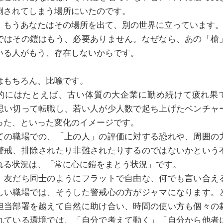
倒されてしまう場所にいたのです。
、もうあなたはその場所を出て、別の世界に立っています
ではその鎧はもう、必要ありません。なぜなら、あの「槍
いる人がもう、存在しないからです。
はもちろん、比喩です。
的にはたとえば、古い体質の大企業に勤め続けて疲れ果
思い切って転職し、若い人が少人数で起ち上げたベンチャ
った、といった変化のイメージです。
ての職場での、「上の人」の評価に対する恐れや、周囲の
警戒、排除されたり非難されたりするのではないかという
れる状況は、「常に心に鎧をまとう状況」です。
、友だち同士のようにフラットで自由な、何でも言い合え
しい職場では、そうした警戒心の方がジャマになります。
担当部署を越えて自然に助け合い、時間の使い方も個々の
れている環境では、「自分で考えて動く」「自分から他者