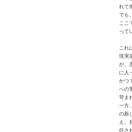
れて
でも
ここ
って
これ
現実
が、
に入
かつ
への
苛ま
一方
の新
え、
任さ