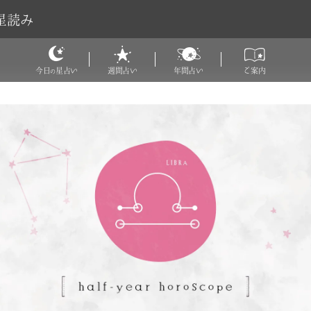
星読み
今日
星占い
週間占い
年間占い
ご案内
の