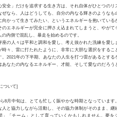
心安全」だけを追求する生き方は、それ自体がひとつのリ
なぜなら、人はどうしても、自分の内なる輝きのようなも
に向かって生きてみたい、というエネルギーを抱いている
そのエネルギーが完全に押さえ込まれてしまうと、やがて
人の内側で混乱し、暴走を始めるのです。
座の人々は平和と調和を愛し、考え抜かれた洗練を愛し
が時々、雷に打たれたように、非常に大胆な選択をするこ
す。2021年の下半期、あなたの人生を打つ雷があるとする
はあなたの内なるエネルギー、才能、そして愛なのだろう
。
について]
から8月中旬は、とても忙しく賑やかな時期となっています
な人と協力しながら活動し、その協力体制がそのまま、継
間」「チーム」として育っていくかもしれません。夢を