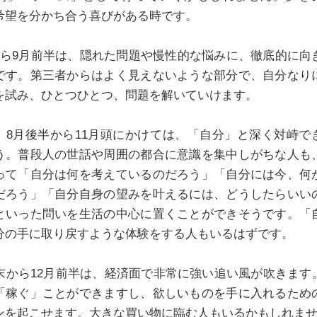
希望を分かち合う喜びがある時です。
から9月前半は、隠れた問題や慢性的な悩みに、徹底的に向
です。第三者からはよく見えないような部分で、自分なり
を試み、ひとつひとつ、問題を解いていけます。
、8月後半から11月頭にかけては、「自分」と深く対峙で
う。普段人の世話や周囲の都合に意識を集中しがちな人も
って「自分は何を考えているのだろう」「自分には今、何
だろう」「自分自身の望みを叶えるには、どうしたらいい
といった問いを生活の中心に置くことができそうです。「
分の手に取り戻すような体験をする人もいるはずです。
月末から12月前半は、経済面で非常に強い追い風が吹きます
「稼ぐ」ことができますし、欲しいものを手に入れるため
ンを起こせます。大きな買い物に臨む人もいるかもしれま