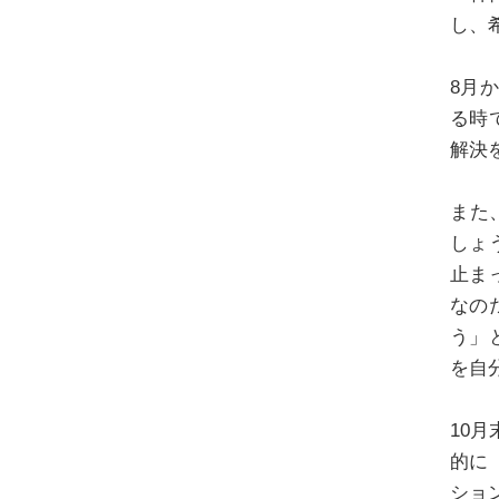
し、
8月
る時
解決
また
しょ
止ま
なの
う」
を自
10
的に
ショ