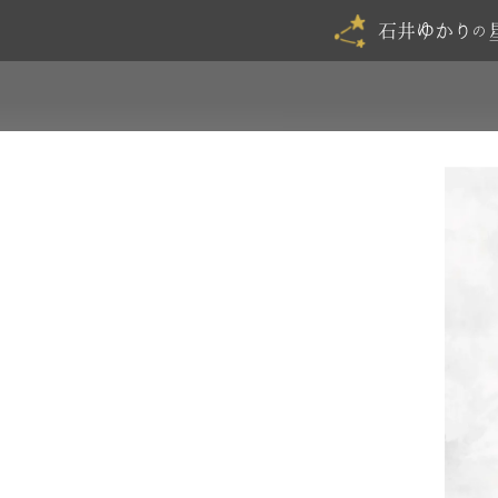
石井ゆかり
の