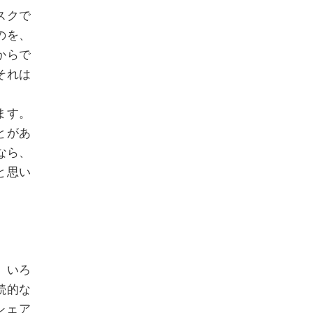
スクで
のを、
からで
それは
ます。
とがあ
なら、
と思い
。いろ
続的な
シェア