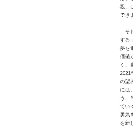
親」
でき
それ
する
夢を
価値
く、
20
の望
には
う、
てい
勇気
を新