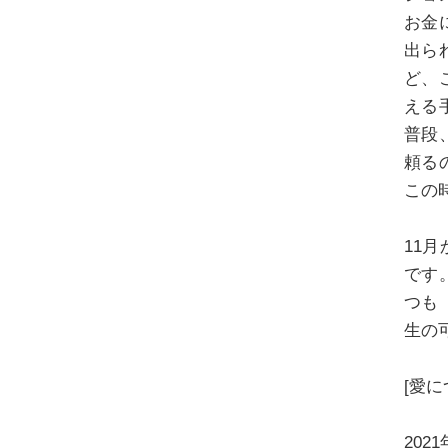
お金
出ら
ど、
える
普段
頼る
この
11
です
つも
生の
[愛に
20