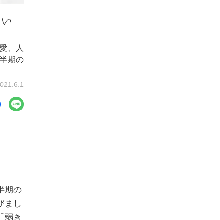
占い
や愛、人
下半期の
021.6.1
半期の
びまし
「弱き