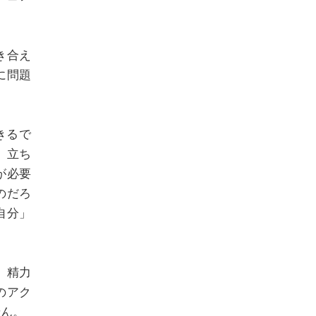
き合え
に問題
きるで
、立ち
が必要
のだろ
自分」
。精力
のアク
せん。