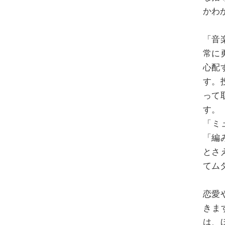
かわ
「音
常に
心配
す。
って
す。
「ミ
「編
とさ
てム
恋愛
きま
は、