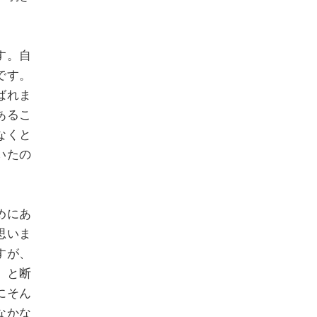
す。自
です。
ばれま
あるこ
なくと
いたの
めにあ
思いま
すが、
」と断
にそん
なかな