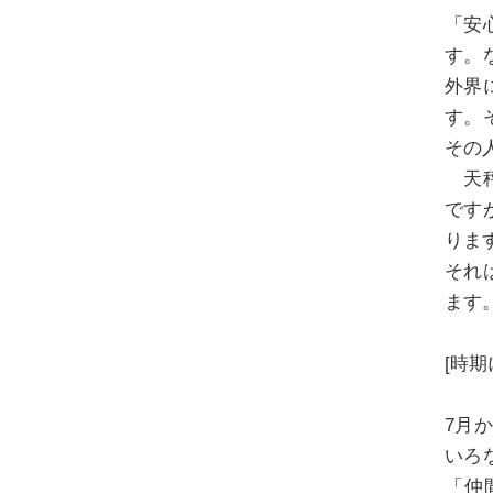
「安
す。
外界
す。
その
天秤
です
りま
それ
ます
[時期
7月
いろ
「仲