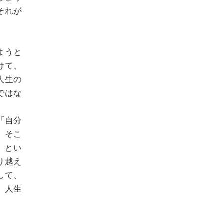
それが
ようと
けて、
人生の
ではな
「自分
。そこ
」とい
り越え
して、
、人生