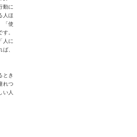
行動に
る人ほ
。「使
です。
「人に
れば、
るとき
憧れつ
しい人