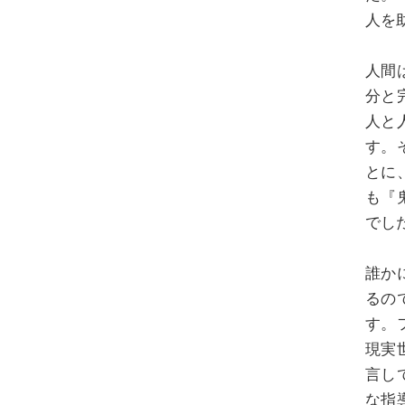
人を
人間
分と
人と
す。
とに
も『
でし
誰か
るの
す。
現実
言し
な指