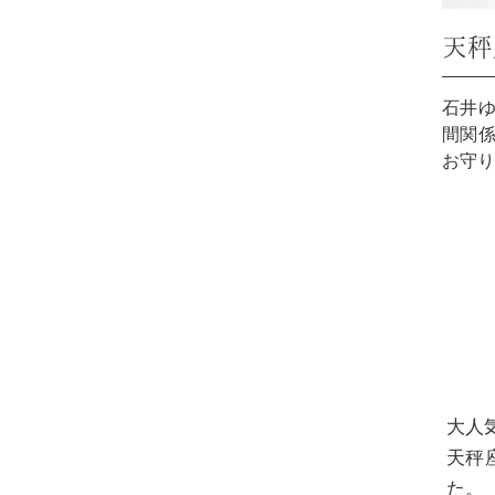
天秤
石井ゆ
間関係
お守り
大人
天秤
た。