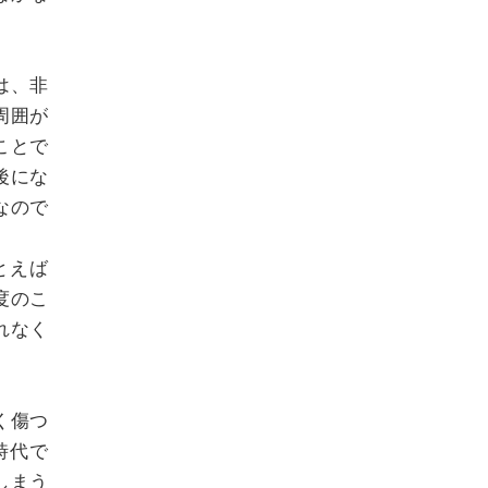
は、非
周囲が
ことで
後にな
なので
とえば
度のこ
れなく
く傷つ
時代で
しまう