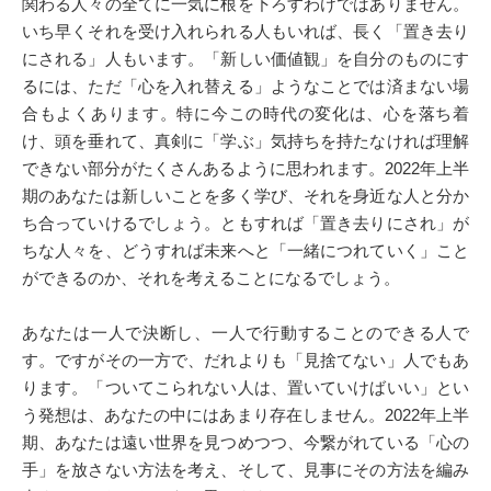
関わる人々の全てに一気に根を下ろすわけではありません。
いち早くそれを受け入れられる人もいれば、長く「置き去り
にされる」人もいます。「新しい価値観」を自分のものにす
るには、ただ「心を入れ替える」ようなことでは済まない場
合もよくあります。特に今この時代の変化は、心を落ち着
け、頭を垂れて、真剣に「学ぶ」気持ちを持たなければ理解
できない部分がたくさんあるように思われます。2022年上半
期のあなたは新しいことを多く学び、それを身近な人と分か
ち合っていけるでしょう。ともすれば「置き去りにされ」が
ちな人々を、どうすれば未来へと「一緒につれていく」こと
ができるのか、それを考えることになるでしょう。
あなたは一人で決断し、一人で行動することのできる人で
す。ですがその一方で、だれよりも「見捨てない」人でもあ
ります。「ついてこられない人は、置いていけばいい」とい
う発想は、あなたの中にはあまり存在しません。2022年上半
期、あなたは遠い世界を見つめつつ、今繋がれている「心の
手」を放さない方法を考え、そして、見事にその方法を編み