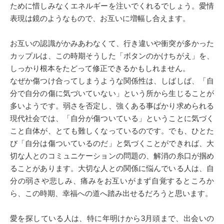
ために惜しみなくエネルギーを注いでくれるでしょう。愛情
表現は鏡のようなもので、お互いに増幅し合えます。
お互いの認識がかみあわなくて、行き違いや衝突が多かった
カップルは、この時期そうした「ボタンのかけちがえ」を、
しっかり根本をたどって修正できるかもしれません。
なぜか傷つけ合ってしまうような関係性は、しばしば、「自
分で自分の傷に気づいていない」という所から生じることが
多いようです。弱さを否定し、強くある事ばかり求められる
現代社会では、「自分が傷ついている」ということに気づく
こと自体が、とても難しくなっているのです。でも、ひとた
び「自分は傷ついているのだ」と気づくことができれば、大
切な人とのコミュニケーションの問題の、解消の糸口が掴め
ることがあります。大切な人との関係に悩んでいる人は、自
分の弱さや悲しみ、痛みをお互いがまず自覚するところか
ら、この時期、幸福への道へ踏み出せるだろうと思います。
愛を探している人は、特に年明けから3月頭まで、出会いの