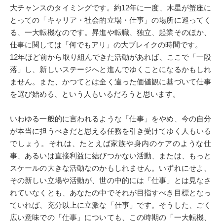
大チャンスのタイミングです。約12年に一度、木星が蟹座に
とっての「キャリア・社会的立場・仕事」の場所に巡ってく
る、一大転機なのです。昇進や転職、独立、起業そのほか、
仕事に関しては「何でもアリ」の大ブレイクの時間です。
12年ほど前から取り組んできた活動があれば、ここで「一段
落」し、新しいステージへと進んでゆくことになるかもしれ
ません。また、かつてとは全く違った価値観に基づいて仕事
を選び始める、という人もいるだろうと思います。
いわゆる一般的に言われるような「仕事」をやめ、今の自分
が本当に担うべきだと思える任務を引き受けてゆく人もいる
でしょう。それは、たとえば家族や身内のケアのような仕
事、あるいは直接利益に結びつかない活動、または、もっと
スケールの大きな活動なのかもしれません。いずれにせよ、
その新しい立場や活動が、世の中的には「仕事」とは見なさ
れていなくとも、あなたの中でそれが目指すべき目標となっ
ていれば、充分以上に立派な「仕事」です。そうした、ごく
広い意味での「仕事」についても、この時期の「一大転機、