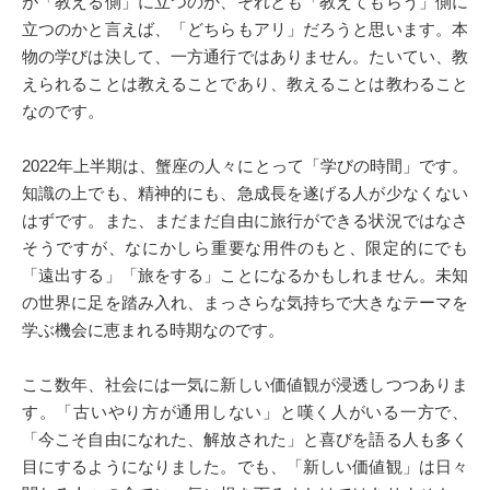
が「教える側」に立つのか、それとも「教えてもらう」側に
立つのかと言えば、「どちらもアリ」だろうと思います。本
物の学びは決して、一方通行ではありません。たいてい、教
えられることは教えることであり、教えることは教わること
なのです。
2022年上半期は、蟹座の人々にとって「学びの時間」です。
知識の上でも、精神的にも、急成長を遂げる人が少なくない
はずです。また、まだまだ自由に旅行ができる状況ではなさ
そうですが、なにかしら重要な用件のもと、限定的にでも
「遠出する」「旅をする」ことになるかもしれません。未知
の世界に足を踏み入れ、まっさらな気持ちで大きなテーマを
学ぶ機会に恵まれる時期なのです。
ここ数年、社会には一気に新しい価値観が浸透しつつありま
す。「古いやり方が通用しない」と嘆く人がいる一方で、
「今こそ自由になれた、解放された」と喜びを語る人も多く
目にするようになりました。でも、「新しい価値観」は日々