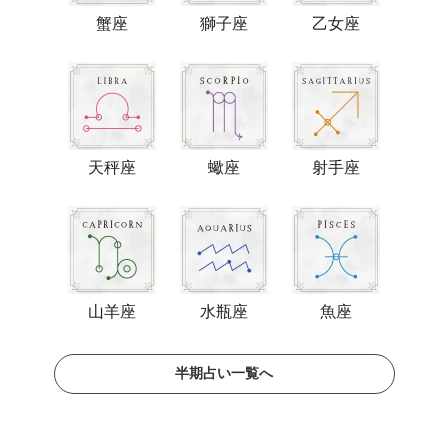
蟹座
獅子座
乙女座
天秤座
蠍座
射手座
山羊座
水瓶座
魚座
半期占い一覧へ