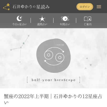
星読み
石井ゆかり
の
今日
星占い
週間占い
年間占い
ご案内
の
蟹座の2022年上半期｜石井ゆかりの12星座占
い