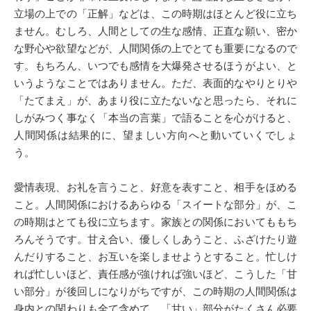
立場の上での「正解」などは、この時期はほとんど役に立ち
ません。むしろ、人間としての生な感情、正直な願い、密か
な野心や欲望などが、人間関係の上でとても重要になるので
す。もちろん、いつでも感情を大爆発させるほうがよい、と
いうようなことではありません。ただ、表面的なやりとりや
「たてまえ」が、あまり役に立たないなと思ったら、それに
しがみつく事なく「本当の言葉」で語ることを心がけると、
人間関係は結果的に、望ましい方向へと動いていくでしょ
う。
愛情表現、お礼を言うこと、好意を表すこと、相手をほめる
こと。人間関係におけるあらゆる「スイートな部分」が、こ
の時期はとても役に立ちます。家族との関係においてももち
ろんそうです。甘え合い、優しくしあうこと、ふざけたり遊
んだりすること、お互いを楽しませようとすること。忙しけ
れば忙しいほど、責任感が強ければ強いほど、こうした「甘
い部分」が後回しになりがちですが、この時期の人間関係は
身内との関わりも全て含めて、「甘い」部分がたくさん必要