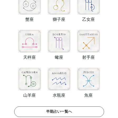
蟹座
獅子座
乙女座
天秤座
蠍座
射手座
山羊座
水瓶座
魚座
半期占い一覧へ