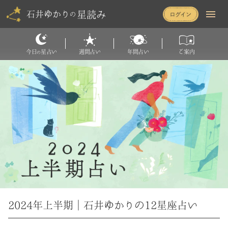
星読み
石井ゆかり
の
今日
星占い
週間占い
年間占い
ご案内
の
2024年上半期｜石井ゆかりの12星座占い