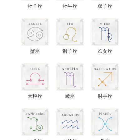
牡羊座
牡牛座
双子座
蟹座
獅子座
乙女座
天秤座
蠍座
射手座