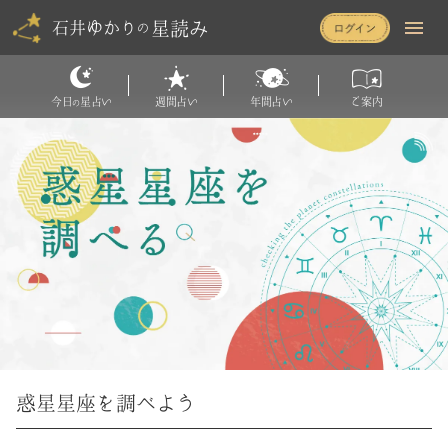
星読み
石井ゆかり
の
今日
星占い
週間占い
年間占い
ご案内
の
惑星星座を調べよう