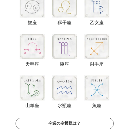
蟹座
獅子座
乙女座
天秤座
蠍座
射手座
山羊座
水瓶座
魚座
今週の空模様は？