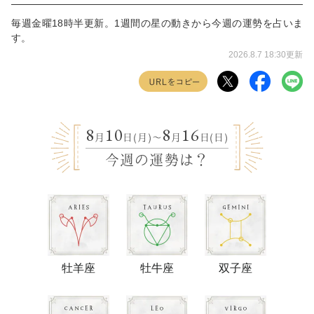
毎週金曜18時半更新。1週間の星の動きから今週の運勢を占いま
す。
2026.8.7 18:30更新
8
10
8
16
月
日(月)
〜
月
日(日)
今週の運勢は？
牡羊座
牡牛座
双子座