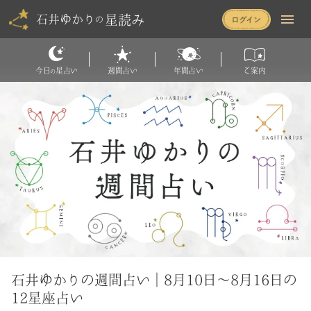
星読み
石井ゆかり
の
今日
星占い
週間占い
年間占い
ご案内
の
石井ゆかりの週間占い｜8月10日〜8月16日の
12星座占い