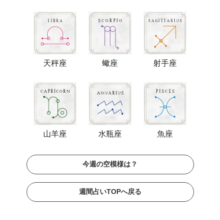
天秤座
蠍座
射手座
山羊座
水瓶座
魚座
今週の空模様は？
週間占いTOPへ戻る