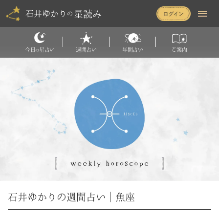
星読み
石井ゆかり
の
今日
星占い
週間占い
年間占い
ご案内
の
石井ゆかりの週間占い｜魚座