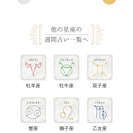
他の星座の
週間占い一覧へ
牡羊座
牡牛座
双子座
蟹座
獅子座
乙女座