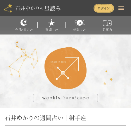
星読み
石井ゆかり
の
今日
星占い
週間占い
年間占い
ご案内
の
石井ゆかりの週間占い｜射手座