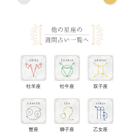
他の星座の
週間占い一覧へ
牡羊座
牡牛座
双子座
蟹座
獅子座
乙女座