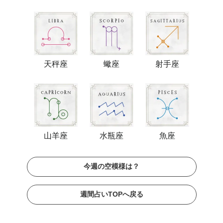
天秤座
蠍座
射手座
山羊座
水瓶座
魚座
今週の空模様は？
週間占いTOPへ戻る