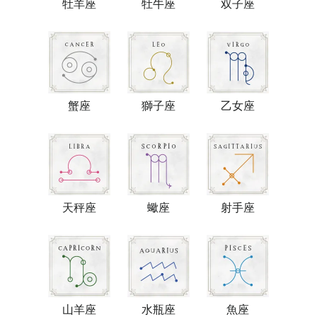
牡羊座
牡牛座
双子座
蟹座
獅子座
乙女座
天秤座
蠍座
射手座
山羊座
水瓶座
魚座