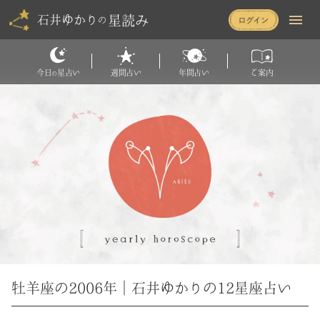
星読み
石井ゆかり
の
今日
星占い
週間占い
年間占い
ご案内
の
牡羊座の2006年｜石井ゆかりの12星座占い