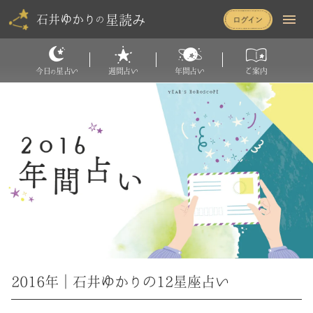
星読み
石井ゆかり
の
今日
星占い
週間占い
年間占い
ご案内
の
2016年｜石井ゆかりの12星座占い