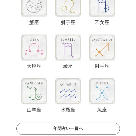
蟹座
獅子座
乙女座
天秤座
蠍座
射手座
山羊座
水瓶座
魚座
年間占い一覧へ