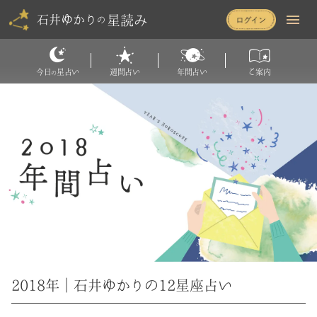
星読み
石井ゆかり
の
今日
星占い
週間占い
年間占い
ご案内
の
2018年｜石井ゆかりの12星座占い