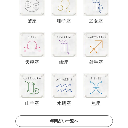
蟹座
獅子座
乙女座
天秤座
蠍座
射手座
山羊座
水瓶座
魚座
年間占い一覧へ