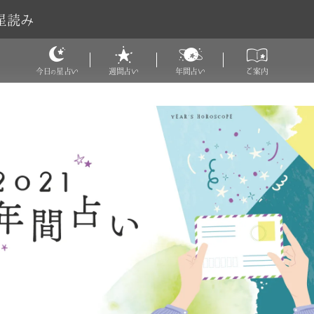
星読み
今日
星占い
週間占い
年間占い
ご案内
の