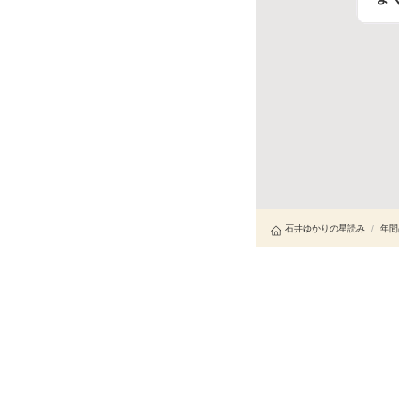
石井ゆかりの星読み
/
年間