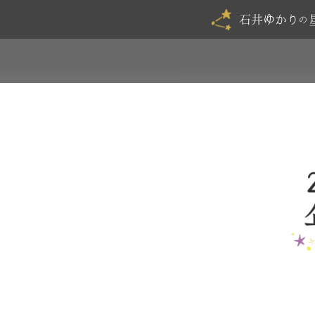
石井ゆかり
の