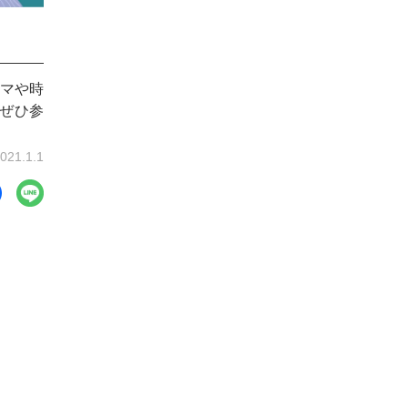
ーマや時
、ぜひ参
021.1.1