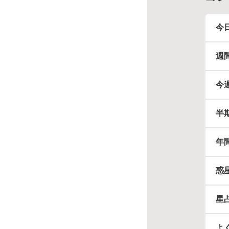
今
週
今
半
年
惑
星
よ