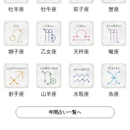
牡羊座
牡牛座
双子座
蟹座
獅子座
乙女座
天秤座
蠍座
射手座
山羊座
水瓶座
魚座
年間占い一覧へ